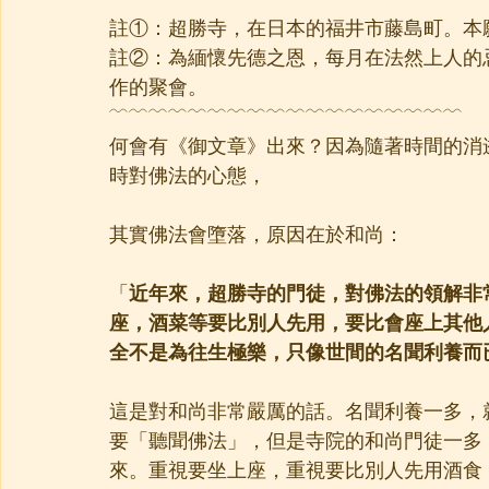
—————————————————
註①：超勝寺，在日本的福井市藤島町。本
註②：為緬懷先德之恩，每月在法然上人的忌
作的聚會。
﹋﹋﹋﹋﹋﹋﹋﹋﹋﹋﹋﹋﹋﹋﹋﹋﹋﹋
何會有《御文章》出來？因為隨著時間的消
時對佛法的心態，
其實佛法會墮落，原因在於和尚：
「
近年來，超勝寺的門徒，對佛法的領解非
座，酒菜等要比別人先用，要比會座上其他
全不是為往生極樂，只像世間的名聞利養而
這是對和尚非常嚴厲的話。名聞利養一多，
要「聽聞佛法」，但是寺院的和尚門徒一多
來。重視要坐上座，重視要比別人先用酒食