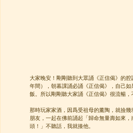
大家晚安！剛剛聽到大眾誦《正信偈》的腔
年間），朝暮課誦必誦《正信偈》，自己如
飯。所以剛剛聽大家誦《正信偈》很流暢，
那時玩家家酒，因爲受祖母的薰陶，就撿幾
朋友，一起在佛前誦起「歸命無量壽如來，
頭！」不聽話，我就揍他。