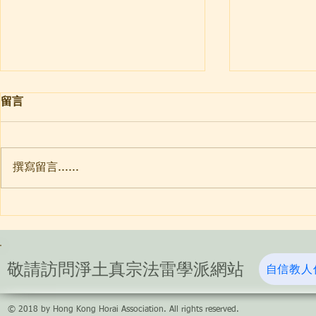
名號實相法
煩惱菩提體
留言
首先講到「名號實相法」的人師是
则盈: 師兄
曇鸞大師。名號實相法和我們有什
“煩惱菩提體無
麼關係呢？講「一生造惡值弘誓」
理解？ 還有
撰寫留言......
的道綽禪師，引用《觀經》「下下
在尚是凡夫身
品」之文，說「臨終時遇善知識教
能”這句該做
念十聲無量壽佛名，因而得救。」
光: 南無阿彌
為何僅是念佛就能得救呢？因為聞
二”，“體”
的是「名號實相法」。「實相」有
多重所指，在
功德，此成為名號的功德。...
性。體無二，即
​敬請訪問淨土真宗法雷學派網站
自信教人
© 2018 by Hong Kong Horai Association. All rights reserved.