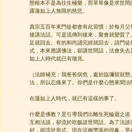
態根本不是為往生極樂，而單單像是求世間
露蓮如上人無限的慈悲。
真宗五百年來門徒都會有此習慣：於每月父
後講法話。可是流傳到後來，聚會就變質了
足就回去。有的和尚誦完經就回去，請門徒
式，本來應講佛法，卻講世間話，法會失去
如上人時代就已有徵兆。
（法師補充：我爸爸病危，處於臨彌留狀態
法，所以忍痛來了。你們是什麼心態來聞法
在蓮如上人時代，就已有這樣的事了。
什麼是佛教？是引導我們出離生死輪迴之道
互相法談，卻流於吃飯談世間話。為了法談
好，卻流於形式。現在這種墮落的現象，早