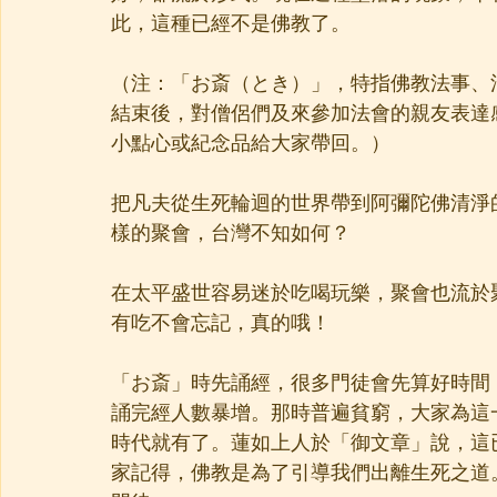
此，這種已經不是佛教了。
（注：「お斎（とき）」，特指佛教法事、
結束後，對僧侶們及來參加法會的親友表達
小點心或紀念品給大家帶回。）
把凡夫從生死輪迴的世界帶到阿彌陀佛清淨
樣的聚會，台灣不知如何？
在太平盛世容易迷於吃喝玩樂，聚會也流於
有吃不會忘記，真的哦！
「お斎」時先誦經，很多門徒會先算好時間
誦完經人數暴增。那時普遍貧窮，大家為這
時代就有了。蓮如上人於「御文章」說，這
家記得，佛教是為了引導我們出離生死之道