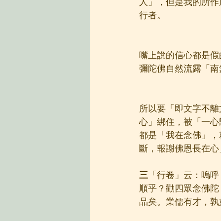
人」，但是我的所作
行者。
嘴上說的信心都是假
彌陀佛自然流露「南
所以要「即文字不離
心」綁住，被「一心
都是「我在念佛」，
斷，報謝佛恩長在心
三
「行卷」云：嗚呼
順乎？勸四眾念佛陀
品矣。業儒有才，孰