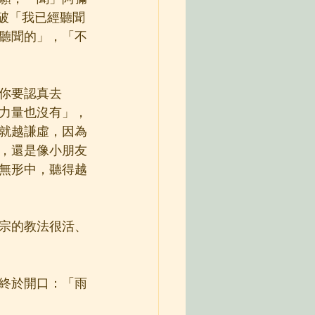
破「我已經聽聞
聽聞的」，「不
你要認真去
力量也沒有」，
就越謙虛，因為
，還是像小朋友
無形中，聽得越
宗的教法很活、
終於開口：「雨