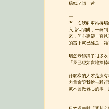
瑞默老師　述
一
有一次我到車站接瑞
入這個陷阱，一聽到
來，但心裏卻一直執
的當下就已經是「雜
瑞劒老師講了很多次
「我已經如實地捨掉
什麼樣的人才是沒有
力量會讓我捨去雜行
就不會做雜心的事，
日本過去對「聞其名