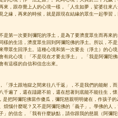
定的心境，作「法之旅」。此時心境，大異於二十九歲，
再來，跟存覺上人的心境一樣，「人生如夢，娑婆往來八
見之緣，再來的時候，就是跟現在結緣的眾生一起學習，
不是第一次要到彌陀的淨土，是為了要濟度眾生而再來的
同樣的生活，濟度眾生回到阿彌陀佛的淨土。所以，不是
來帶眾生回淨土。這種心境和第一次要去（淨土）的心境
會有此心境：「不是現在才要去淨土」，「我是阿彌陀佛
會有這樣的自信和信念出來。
，「淨土跟地獄之間來往八千返」，不是我們的能耐，而
八千遍了，還在躊躇不前，還在想著到底能不能往生，懷
，是把阿彌陀佛當作傻瓜，彌陀慈親明明健在，作孩子的
、煩惱什麼呢？又不是阿彌陀佛的「義子」。學佛的人，
子」的信念，「我有什麼缺點，請你跟我的慈親（阿彌陀