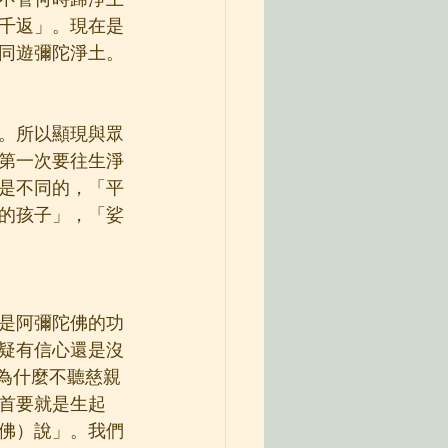
不管何時歸淨土
千返」。現在是
同遊彌陀淨土。
。所以顯現與眾
第一次要往生淨
是不同的，「平
的孩子」，「娑
是阿彌陀佛的功
疑有信心還是沒
為什麼不聽慈親
首要就是生起
佛）說」。我們