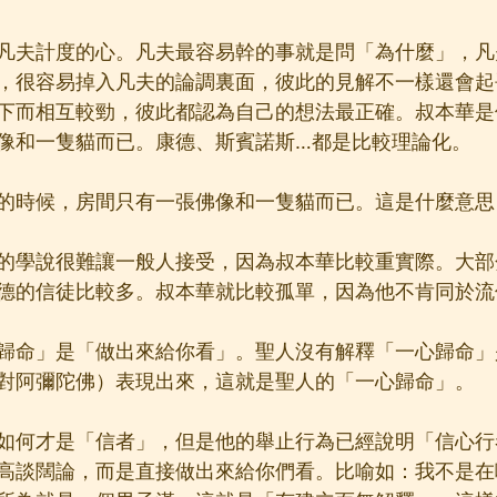
凡夫計度的心。凡夫最容易幹的事就是問「為什麼」，凡
，很容易掉入凡夫的論調裏面，彼此的見解不一樣還會起
下而相互較勁，彼此都認為自己的想法最正確。叔本華是
像和一隻貓而已。康德、斯賓諾斯…都是比較理論化。
的時候，房間只有一張佛像和一隻貓而已。這是什麼意思
的學說很難讓一般人接受，因為叔本華比較重實際。大部
德的信徒比較多。叔本華就比較孤單，因為他不肯同於流
歸命」是「做出來給你看」。聖人沒有解釋「一心歸命」
對阿彌陀佛）表現出來，這就是聖人的「一心歸命」。
如何才是「信者」，但是他的舉止行為已經說明「信心行
高談闊論，而是直接做出來給你們看。比喻如：我不是在