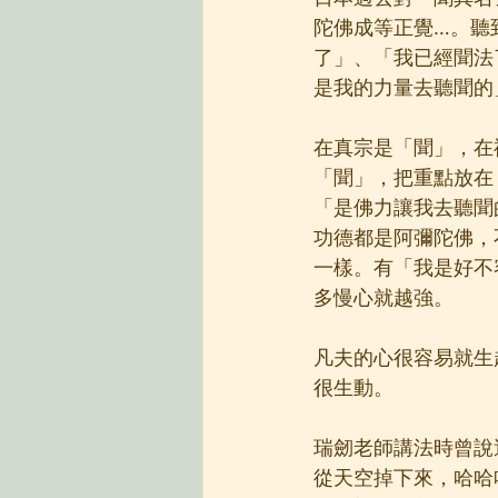
陀佛成等正覺…。聽
了」、「我已經聞法
是我的力量去聽聞的
在真宗是「聞」，在
「聞」，把重點放在
「是佛力讓我去聽聞
功德都是阿彌陀佛，
一樣。有「我是好不
多慢心就越強。
凡夫的心很容易就生
很生動。
瑞劒老師講法時曾說
從天空掉下來，哈哈