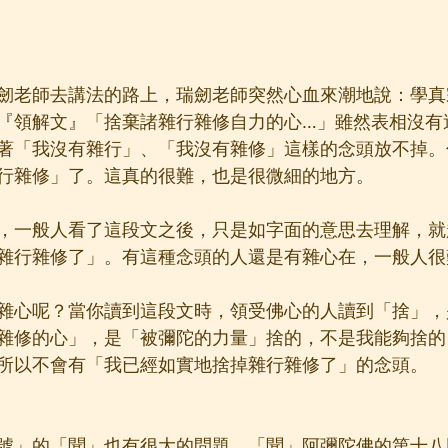
劒老師去講法的路上，瑞劒老師突然心血來潮地說：學真
『領解文』「捨棄諸雜行雜修自力的心…」雖然表相沒有
著「我沒有雜行」、「我沒有雜修」這樣的念頭放不掉。
行雜修」了。這真的很難，也是很微細的地方。
，一般人看了這段文之後，只是如字面的意思去理解，就
雜行雜修了」。有這種念頭的人還是有雜心在，一般人很
雜心呢？當你讀到這段文時，領受佛心的人讀到「捨」，
雜修的心」，是「被彌陀的力量」捨的，不是我能夠捨的
所以不會有「我已經如實地捨掉雜行雜修了」的念頭。
號」的「聞」也有很大的問題。「聞」阿彌陀佛的第十八