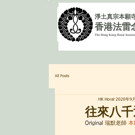
淨
土真宗本願
香港法雷
The Hong Kong Horai Associa
All Posts
HK Horai
2020年9
往來八千
Original
 瑞默老師 
本