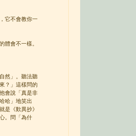
，它不會教你一
的體會不一樣。
自然」。聽法聽
來？」這樣問的
他會說「真是非
哈哈」地笑出
就是《歎異抄》
心。問「為什