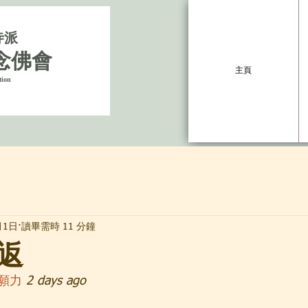
寺派
念佛會
主頁
tion
月1日
讀畢需時 11 分鐘
返
願力
2 days ago