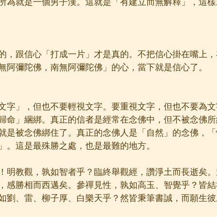
所為就是一個男子漢。這就是「有建立而無解釋」，這樣
的，跟信心「打成一片」才是真的。不把信心掛在嘴上，
無阿彌陀佛，南無阿彌陀佛」的心，當下就是信心了。
文字」，但也不要輕視文字。要重視文字，但也不要為文
歸命」綑綁。真正的信者是經常在念佛中，但不被念佛所
就是被念佛綁住了。真正的念佛人是「自然」的念佛，「
」。這是最殊勝之處，也是最難的地方。
！明教觀，孰如智者乎？臨終舉觀經，讚淨土而長逝矣。
，感勝相而西邁矣。參禪見性，孰如高玉、智覺乎？皆結
如劉、雷、柳子厚、白樂天乎？然皆秉筆書誠，而願生彼