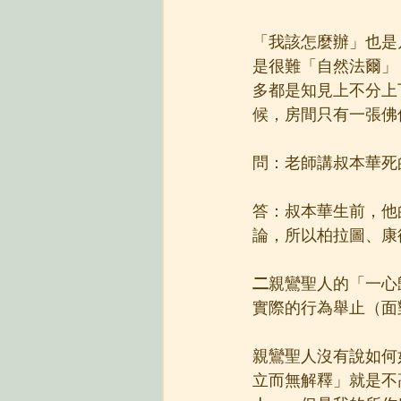
「我該怎麼辦」也是
是很難「自然法爾」
多都是知見上不分上
候，房間只有一張佛
問：老師講叔本華死
答：叔本華生前，他
論，所以柏拉圖、康
二
親鸞聖人的「一心
實際的行為舉止（面
親鸞聖人沒有說如何
立而無解釋」就是不