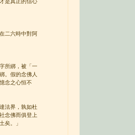
才是真正的信心
在二六時中對阿
字所綁，被「一
綁。假的念佛人
憶念之心恒不
達法界，孰如杜
社念佛而俱登上
土矣。」