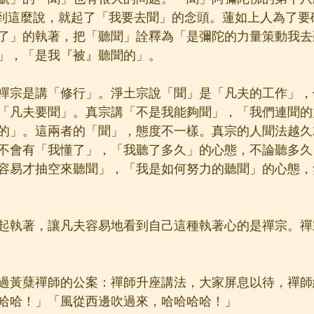
到這麼說，就起了「我要去聞」的念頭。蓮如上人為了要
了」的執著，把「聽聞」詮釋為「是彌陀的力量策動我去
」，「是我『被』聽聞的」。
禪宗是講「修行」。淨土宗說「聞」是「凡夫的工作」，
「凡夫要聞」。真宗講「不是我能夠聞」，「我們連聞的
的」。這兩者的「聞」，態度不一樣。真宗的人聞法越久
不會有「我懂了」，「我聽了多久」的心態，不論聽多久
容易才抽空來聽聞」，「我是如何努力的聽聞」的心態，
起執著，讓凡夫容易地看到自己這種執著心的是禪宗。禪
過黃蘖禪師的公案：禪師升座講法，大家屏息以待，禪師
哈哈！」「風從西邊吹過來，哈哈哈哈！」