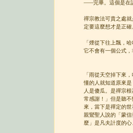
——完畢。這個是在
禪宗教法可貴之處就
定要這麼想才是正確
「煙從下往上飄，哈
它不會有一個公式，
「雨從天空掉下來，
懂的人就知道原來是
人是傻瓜。是禪宗根
常感謝！」但是聽不
來，當下是禪定的世
親鸞聖人說的「蒙信
麼」是凡夫計度的心