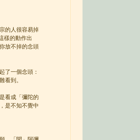
宗的人很容易掉
這樣的動作出
你放不掉的念頭
起了一個念頭：
難看到。
是看成「彌陀的
，是不知不覺中
願，「聞」阿彌