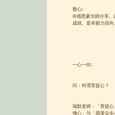
覺心:
@感恩蒙光師分享。
成就。是本願力回向
一心一向:
问：何谓菩提心？
瑞默老师：「菩提心
佛心」与「愿度众生