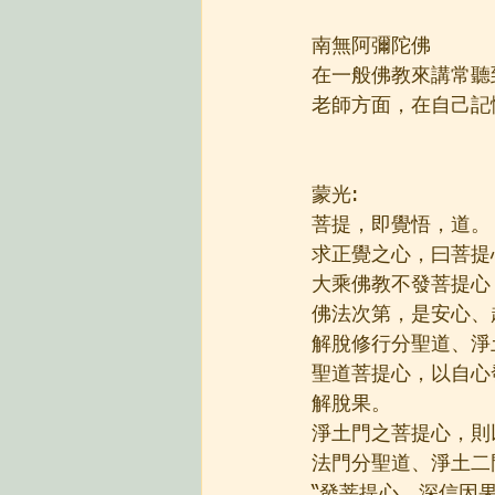
南無阿彌陀佛
在一般佛教來講常聽
老師方面，在自己記
蒙光:
菩提，即覺悟，道。
求正覺之心，曰菩提
大乘佛教不發菩提心
佛法次第，是安心、
解脫修行分聖道、淨
聖道菩提心，以自心
解脫果。
淨土門之菩提心，則
法門分聖道、淨土二
“發菩提心，深信因