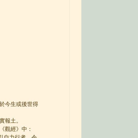
於今生或後世得
實報土。
《觀經》中：
引自力行者，令