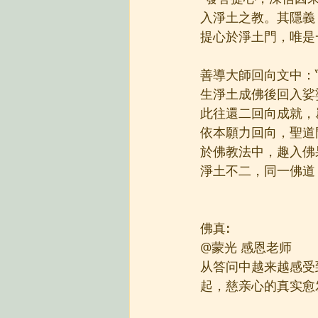
入淨土之教。其隱義
提心於淨土門，唯是
善導大師回向文中：
生淨土成佛後回入娑
此往還二回向成就，
依本願力回向，聖道
於佛教法中，趣入佛
淨土不二，同一佛道
佛真:
@蒙光 感恩老师
从答问中越来越感受
起，慈亲心的真实愈