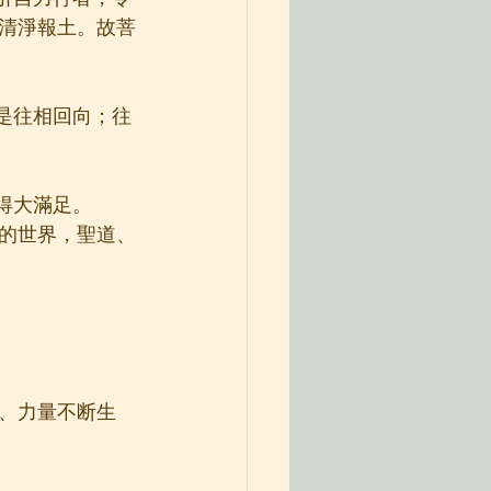
清淨報土。故菩
是往相回向；往
得大滿足。
的世界，聖道、
、力量不断生