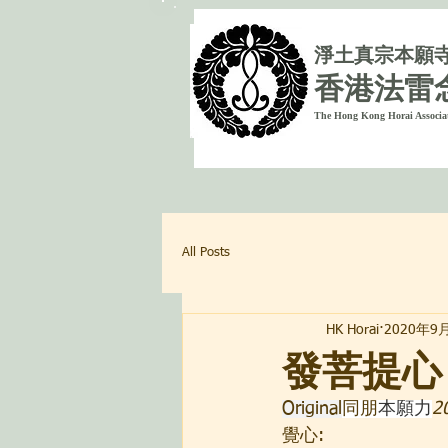
淨
土真宗本願
香港法雷
The Hong Kong Horai Associa
All Posts
HK Horai
2020年9
發菩提心
Original
同朋
本願力
2
覺心: