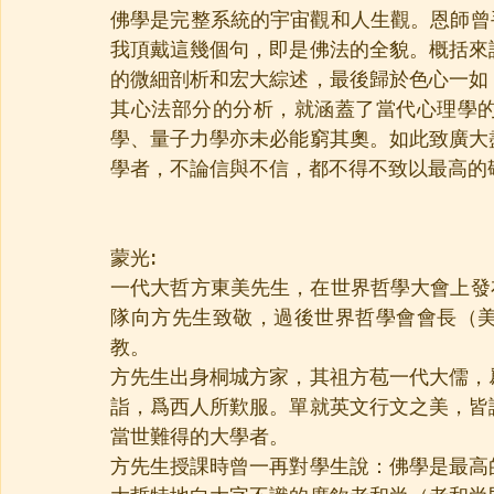
佛學是完整系統的宇宙觀和人生觀。恩師曾
我頂戴這幾個句，即是佛法的全貌。概括來
的微細剖析和宏大綜述，最後歸於色心一如
其心法部分的分析，就涵蓋了當代心理學
學、量子力學亦未必能窮其奧。如此致廣大
學者，不論信與不信，都不得不致以最高的
蒙光:
一代大哲方東美先生，在世界哲學大會上發
隊向方先生致敬，過後世界哲學會會長（
教。
方先生出身桐城方家，其祖方苞一代大儒，
詣，爲西人所歎服。單就英文行文之美，皆
當世難得的大學者。
方先生授課時曾一再對學生說：佛學是最高