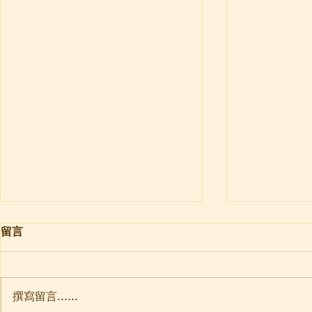
名號實相法
煩惱菩提體
留言
首先講到「名號實相法」的人師是
则盈: 師兄
曇鸞大師。名號實相法和我們有什
“煩惱菩提體無
麼關係呢？講「一生造惡值弘誓」
理解？ 還有
撰寫留言......
的道綽禪師，引用《觀經》「下下
在尚是凡夫身