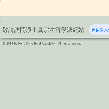
品」之文，說「臨終時遇善知識教
能”這句該做
念十聲無量壽佛名，因而得救。」
光: 南無阿彌
為何僅是念佛就能得救呢？因為聞
二”，“體”
的是「名號實相法」。「實相」有
多重所指，在
功德，此成為名號的功德。...
性。體無二，即
​敬請訪問淨土真宗法雷學派網站
自信教人
© 2018 by Hong Kong Horai Association. All rights reserved.