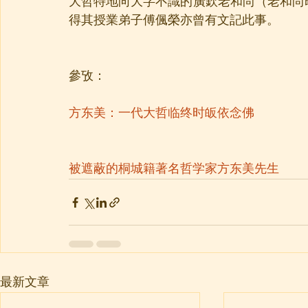
大哲特地向大字不識的廣欽老和尚（老和尚
得其授業弟子傅偑榮亦曾有文記此事。
參攷：
方东美：一代大哲临终时皈依念佛
被遮蔽的桐城籍著名哲学家方东美先生
最新文章