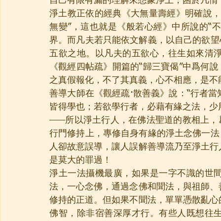
自己有限有漏的理解來想象淨土，困於凡情
淨土教正依的經典《大無量壽經》明確說，
無變”，這也就是《般若心經》中所說的“不
界。而凡夫若只能依文解義，以自己的欲望
五欲之地。以凡夫的五欲心，往生如來清
《觀經四帖疏》開篇的“歸三寶偈”中爲何說
之真假報化，不了其真義，心不相應，是不
善導大師在《觀經疏·散善義》說：“行者
皆得學也；若欲學行者，必藉有緣之法，少
——所以淨土行人，在佛法聖道的教相上，
行門修持上，專修自身有緣的淨土念佛一法
人卻故意誤導，讓人誤解善導流乃至淨土行
是莫大的罪過！
淨土一法攝機最廣，如果是一字不識的世
法，一心念佛，通過念佛和聞法，與祖師、
修持的正道。但如果不聞法，單單憑散亂心
佛智，除非宿善深厚才行。有些人既想往