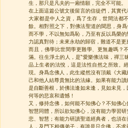
生，那只是凡夫的一廂情願，完全不可能。
在上面這篇公號文後留言的信徒們，其實代
大家都是中人之資，爲了生存，世間法都
餘。相對照之下，對佛法聖道的聞思，身爲
而不學，不以無知爲恥，乃至有反以爲榮的
力認真對待；未來永劫的歸宿，難道不是更
而且，佛學比世間學更難學、更無趣嗎？
滿。往生淨土的人，是“愛樂佛法味，禪三昧
品上生者的法悅，這是法性自然之所致。
現。身爲念佛人，此生縱然沒有頂戴《大藏
己和他人結尊貴無比的法緣。如果有能力讀
是自斷善根，於佛法逢如未逢，見如未見，
何等的悲哀和遺憾！
又，修持念佛，如何能不知佛心？不知佛心
智慧同體，所以欲知佛心，沒有能力學習研
悲、智慧；有能力研讀聖道經典者，也須在
人，及門下相傳弟子，有誰是只念佛，不求