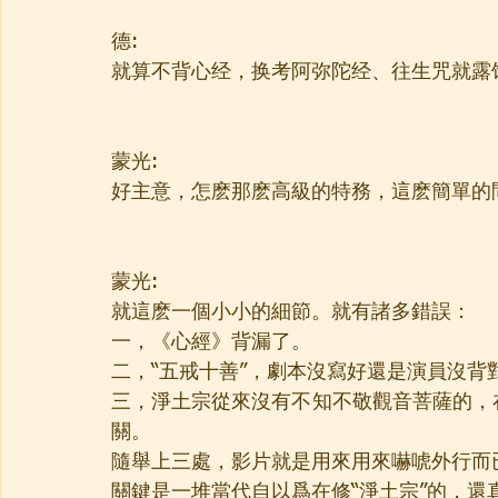
德:
就算不背心经，换考阿弥陀经、往生咒就露
蒙光:
好主意，怎麽那麽高級的特務，這麽簡單的
蒙光:
就這麽一個小小的細節。就有諸多錯誤：
一，《心經》背漏了。
二，“五戒十善”，劇本沒寫好還是演員沒背
三，淨土宗從來沒有不知不敬觀音菩薩的，
關。
隨舉上三處，影片就是用來用來嚇唬外行而
關鍵是一堆當代自以爲在修“淨土宗”的，還