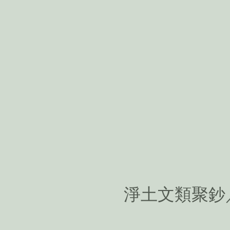
淨土文類聚鈔