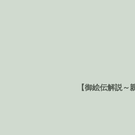
【御絵伝解説～