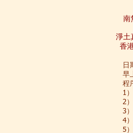
​
淨土
香
日期
早上
程
1
2
3
4
5