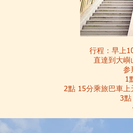
行程：早上1
直達到大嶼
参
1
2點 15分乘旅巴車
3點