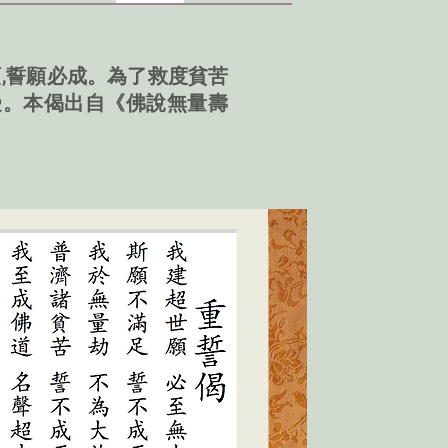
願
,誓
願
必成。
為了救度貧苦
受。本偈出自《佛說無量壽