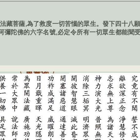
藏菩薩,
為了
救度一切苦惱的眾生。
發下四十八
阿彌陀佛的六字名號,必定令所有一切眾生都能聞
〈 重誓偈 〉