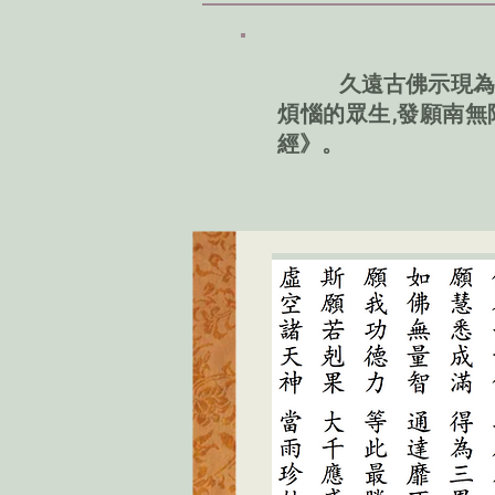
久遠古佛示現為法
煩惱的眾生,發願南無
經》。