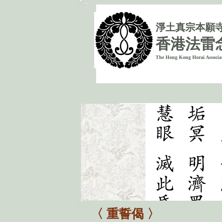
淨
土真宗本願
香港法雷
The Hong Kong Horai Associa
〈 重誓偈 〉