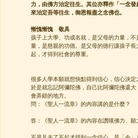
力，由佛方治定往生。其位亦釋作「一念發
來治定吾等往生，御恩報盡之念佛也。
慚愧慚愧　敬具
孩子上大學、功成名就，是父母的力量，不
量，是慈親的功德。是父母的德行讓孩子長
起，才得到社會的尊重。
很多人學本願就想快點得到信心，信心決定
於是就忘記阿彌陀佛，自己比阿彌陀佛還大
會弄錯的地方。
問：《聖人一流章》的內容講的是什麼？
答：《聖人一流章》的內容在讚嘆佛力、願
不是凡夫了不起才得到一念信心，是「令」