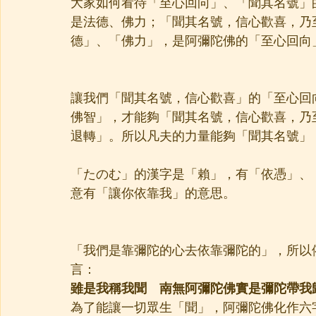
大家如何看待「至心回向」、「聞其名號」
是法德、佛力；「聞其名號，信心歡喜，乃
德」、「佛力」，是阿彌陀佛的「至心回向
讓我們「聞其名號，信心歡喜」的「至心回
佛智」，才能夠「聞其名號，信心歡喜，乃
退轉」。所以凡夫的力量能夠「聞其名號」
「たのむ」的漢字是「賴」，有「依憑」、
意有「讓你依靠我」的意思。
「我們是靠彌陀的心去依靠彌陀的」，所以
言：
雖是我稱我聞　南無阿彌陀佛實是彌陀帶我
為了能讓一切眾生「聞」，阿彌陀佛化作六