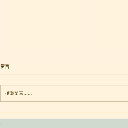
名號實相法
煩惱菩提體
留言
首先講到「名號實相法」的人師是
则盈: 師兄
曇鸞大師。名號實相法和我們有什
“煩惱菩提體無
麼關係呢？講「一生造惡值弘誓」
理解？ 還有
撰寫留言......
的道綽禪師，引用《觀經》「下下
在尚是凡夫身
品」之文，說「臨終時遇善知識教
能”這句該做
念十聲無量壽佛名，因而得救。」
光: 南無阿彌
為何僅是念佛就能得救呢？因為聞
二”，“體”
的是「名號實相法」。「實相」有
多重所指，在