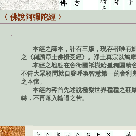
〈 佛說阿彌陀經
〉
本經之譯本，計有三版，現存者唯有姚
之《稱讚淨土佛攝受經》。淨土真宗以
鳩
本經之地點在舍衛國祇樹給孤獨園精舍
不待大眾發問就自發呼喚智慧第一的舍利
之本懷。
本經內容首先述說極樂世界種種之莊嚴
轉，不再落入輪迴之苦。